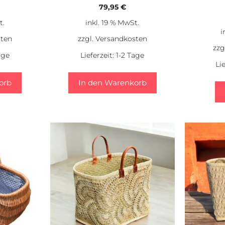
79,95
€
t.
inkl. 19 % MwSt.
i
sten
zzgl.
Versandkosten
zzg
age
Lieferzeit:
1-2 Tage
Li
orb
In den Warenkorb