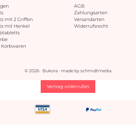
gen
AGB
ts
Zahlungsarten
s mit 2 Griffen
Versandarten
ts mit Henkel
Widerrufsrecht
tabletts
örbe
 Korbwaren
© 2026 · Bukora · made by schmidtmedia
Vertrag widerrufen