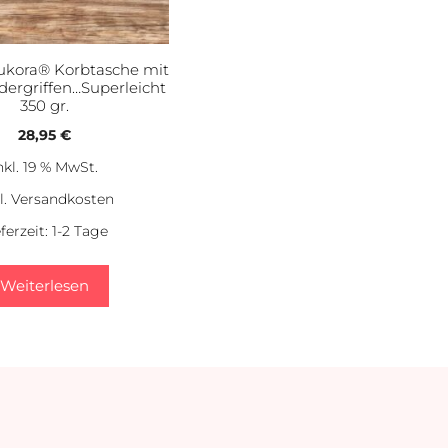
Bukora® Korbtasche mit
dergriffen…Superleicht
350 gr.
28,95
€
nkl. 19 % MwSt.
l.
Versandkosten
eferzeit:
1-2 Tage
Weiterlesen