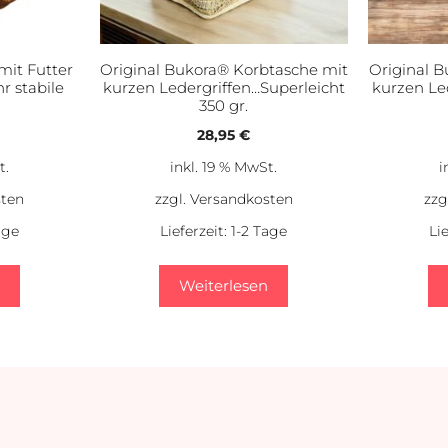
mit Futter
Original Bukora® Korbtasche mit
Original 
hr stabile
kurzen Ledergriffen…Superleicht
kurzen Le
350 gr.
28,95
€
t.
inkl. 19 % MwSt.
i
sten
zzgl.
Versandkosten
zzg
age
Lieferzeit:
1-2 Tage
Li
Weiterlesen