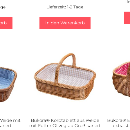
Li
age
Lieferzeit:
1-2 Tage
orb
In den Warenkorb
Weide mit
Bukora® Korbtablett aus Weide
Bukora® E
ariert
mit Futter Olivegrau Groß kariert
extra st