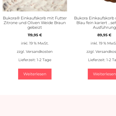
Bukora® Einkaufskorb mit Futter
Bukora Einkaufskorb 
Zitrone und Oliven Weide Braun
Blau fein kariert …se
gebeizt
Ausführung
119,95
€
89,95
€
inkl. 19 % MwSt.
inkl. 19 % MwS
zzgl.
Versandkosten
zzgl.
Versandko
Lieferzeit:
1-2 Tage
Lieferzeit:
1-2 T
Weiterlesen
Weiterlesen