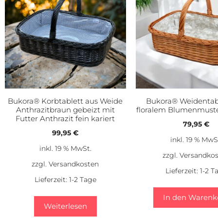
Bukora® Korbtablett aus Weide
Bukora® Weidentab
Anthrazitbraun gebeizt mit
floralem Blumenmuste
Futter Anthrazit fein kariert
79,95
€
99,95
€
inkl. 19 % MwS
inkl. 19 % MwSt.
zzgl.
Versandko
zzgl.
Versandkosten
Lieferzeit:
1-2 T
Lieferzeit:
1-2 Tage
In den Warenk
Weiterlesen