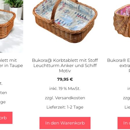
lett mit
Bukora@ Korbtablett mit Stoff
Bukora® E
r in Taupe
Leuchtturm Anker und Schiff
extra
Motiv
79,95
€
t.
inkl. 19 % MwSt.
i
sten
zzgl.
Versandkosten
zzg
age
Lieferzeit:
1-2 Tage
Li
orb
In den Warenkorb
In