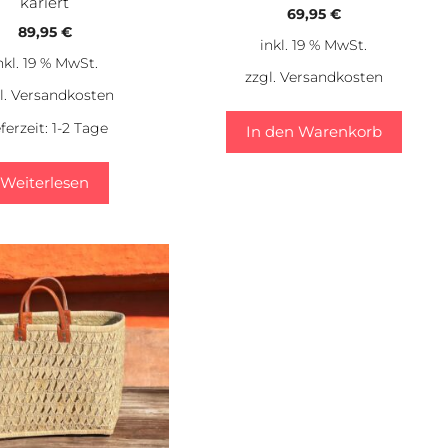
kariert
69,95
€
89,95
€
inkl. 19 % MwSt.
nkl. 19 % MwSt.
zzgl.
Versandkosten
l.
Versandkosten
eferzeit:
1-2 Tage
In den Warenkorb
Weiterlesen