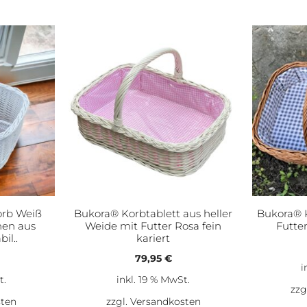
orb Weiß
Bukora® Korbtablett aus heller
Bukora® 
chen aus
Weide mit Futter Rosa fein
Futter
il..
kariert
79,95
€
i
t.
inkl. 19 % MwSt.
zzg
sten
zzgl.
Versandkosten